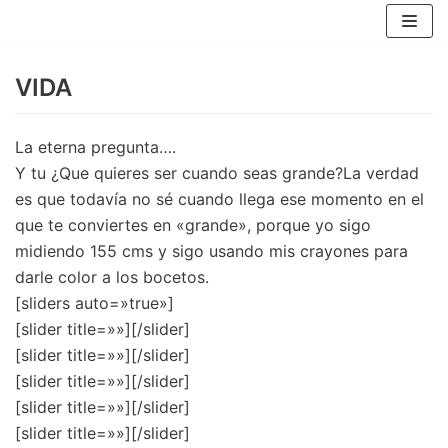
Saltar
al
VIDA
contenido
La eterna pregunta….
Y tu ¿Que quieres ser cuando seas grande?La verdad
es que todavía no sé cuando llega ese momento en el
que te conviertes en «grande», porque yo sigo
midiendo 155 cms y sigo usando mis crayones para
darle color a los bocetos.
[sliders auto=»true»]
[slider title=»»]
[/slider]
[slider title=»»]
[/slider]
[slider title=»»]
[/slider]
[slider title=»»]
[/slider]
[slider title=»»]
[/slider]