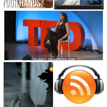
¡Año nuevo vibra nueva!
Los límites son una
ilusión
¡Ya estamos estrenando
año! Todo un ciclo...
IF I CAN CAN… YOU CAN CAN!!