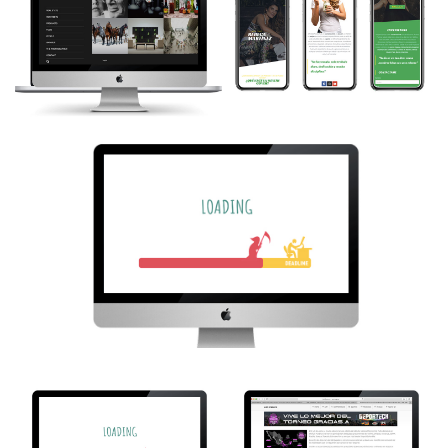
pero en un ambiente mas relajado, que me ayuda a ver el...
GDB PHOTO
BK HEALTY LIFE
Se me complica terminar
BK Healthy Life.
proyectos sin «deadline»...
http://bkhealthylife.mx...
AMMCANN
Se me complica terminar proyectos sin «deadline» y al ser
mi propio cliente me doy permiso de tardarme. Mi yo del...