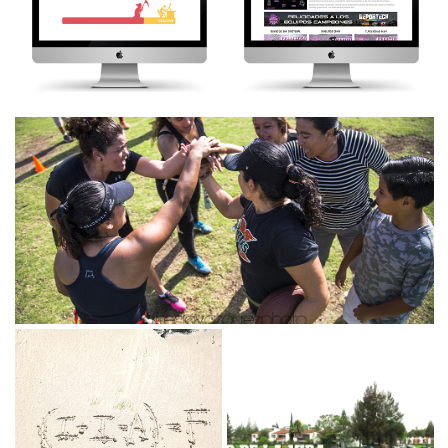
LFA
AMT
Se me complica terminar
Se me complica terminar
proyectos sin «deadline»...
proyectos sin «deadline»...
Hot Flashes