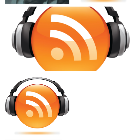
LOS 7 CHAKRAS
¡Cambia tu Mente!
Activación de los 7 Chakras
clientes KABBALAH MEJOR
– Explicado para niños...
PERSONA negocio...
¿Problemas de confrontación?