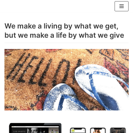
Saltar
al
We make a living by what we get,
contenido
but we make a life by what we give
¡Hola! Bienvenido a mi estudio en línea
¿Que hago aquí? Básicamente lo mismo que en una oficina,