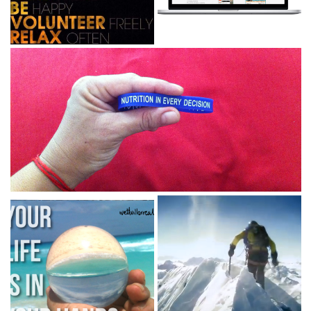
Cómo desarrollar una
VIME SPORTS
CONFIANZA
Se me complica terminar
INDESTRUCTIBLE...
proyectos sin «deadline»...
Aceptando el reto
La semana pasada terminé un reto de 10 días que consistía
en NUTRIRME en lugar de sólo comer. Con las prisas del...