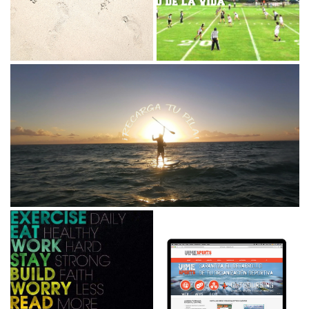
¿Sabías que existe un
Cómo mantenernos
sencilla ecuación que
jugando para optimizar,
nos garantiza la...
actualizar y...
¿Sabías que la fuerza de voluntad es como una pila
que se puede recargar?
Si queremos hacer un cambio en nuestra vida, te aseguro...